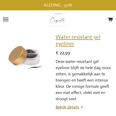
KLEDING - 50%
Ga
direct
naar
de
hoofdinhoud
Water resistant gel
eyeliner
€ 22,99
Deze water resistant gel
eyeliner blijft de hele dag mooi
zitten, is gemakkelijk aan te
brengen en heeft een intense
kleur. De romige formule geeft
een mat effect, vlekt niet en
droogt snel.
Bekijk details