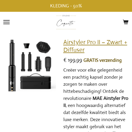
KLEDING - 50%
Ga
direct
naar
de
hoofdinhoud
Airstyler Pro II – Zwart +
Diffuser
€ 199,99
GRATIS verzending
Creëer voor elke gelegenheid
een prachtig kapsel zonder je
zorgen te maken over
hittebeschadiging! Ontdek de
revolutionaire
MAE Airstyler Pro
II
, een hoogwaardig alternatief
dat dezelfde kwaliteit biedt als
luxe merken. Deze innovatieve
styler maakt gebruik van het