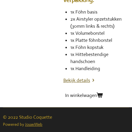
1x Föhn basis
2x Airstyler opzetstukken
(30mm links & rechts)
1x Volumeborstel
1x Platte föhnborstel
1x Föhn kopstuk
1x Hittebestendige
handschoen
1x Handleiding
Bekijk details
In winkelwagen
© 2022 Studio Coquette
Powered by
JouwWeb