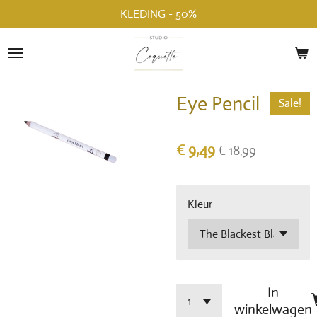
KLEDING - 50%
Ga
direct
naar
de
hoofdinhoud
Eye Pencil
Sale!
€ 9,49
€ 18,99
Kleur
In
winkelwagen