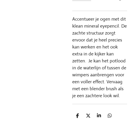
Accentueer je ogen met dit
klean mineral eyepencil. De
zachte structuur zorgt
ervoor dat je heel precies
kan werken en het ook
extra in de kijker kan
zetten. Je kan het potlood
in de waterlijn of tussen de
wimpers aanbrengen voor
een voller effect. Vervaag
met een blender brush als
je een zachtere look wil.
D
D
S
D
e
e
h
e
l
e
a
l