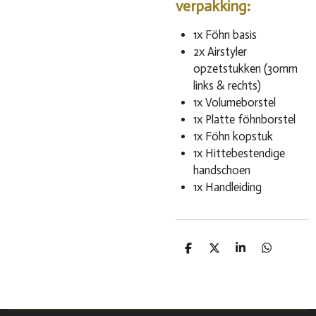
verpakking:
1x Föhn basis
2x Airstyler
opzetstukken (30mm
links & rechts)
1x Volumeborstel
1x Platte föhnborstel
1x Föhn kopstuk
1x Hittebestendige
handschoen
1x Handleiding
D
D
S
D
e
e
h
e
l
e
a
l
e
l
r
e
n
e
n