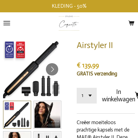
KLEDING - 50%
Ga
direct
naar
de
hoofdinhoud
Airstyler II
€ 139,99
GRATIS verzending
In
winkelwagen
Creëer moeiteloos
prachtige kapsels met de
MAE® Airstyler II. Deze