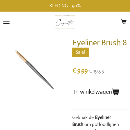
KLEDING - 50%
Ga
direct
naar
de
hoofdinhoud
Eyeliner Brush 8
Sale!
€ 9,99
€ 19,99
In winkelwagen
Gebruik de
Eyeliner
Brush
om
potloodlijnen