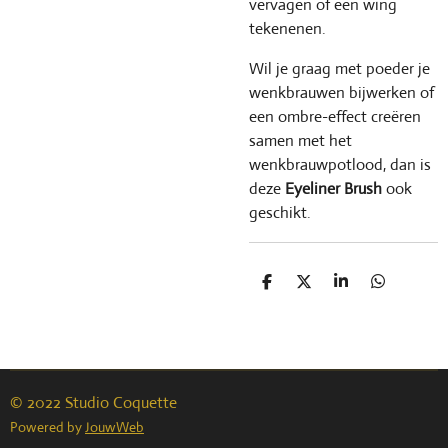
vervagen of een wing
tekenenen.
Wil je graag met poeder je
wenkbrauwen bijwerken of
een ombre-effect creëren
samen met het
wenkbrauwpotlood, dan is
deze
Eyel
iner Brush
ook
geschikt
.
D
D
S
D
e
e
h
e
l
e
a
l
e
l
r
e
n
e
n
© 2022 Studio Coquette
Powered by
JouwWeb