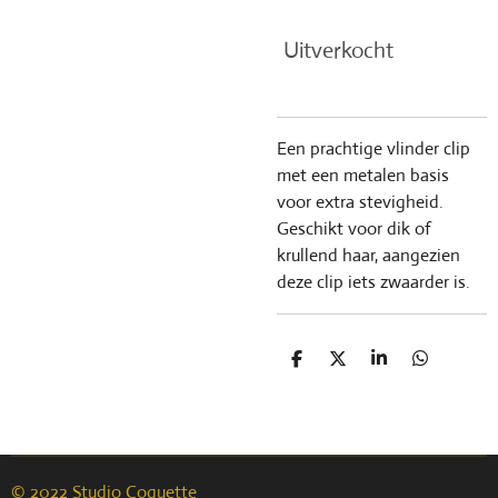
Uitverkocht
Een prachtige vlinder clip
met een metalen basis
voor extra stevigheid.
Geschikt voor dik of
krullend haar, aangezien
deze clip iets zwaarder is.
D
D
S
D
e
e
h
e
l
e
a
l
e
l
r
e
n
e
n
© 2022 Studio Coquette