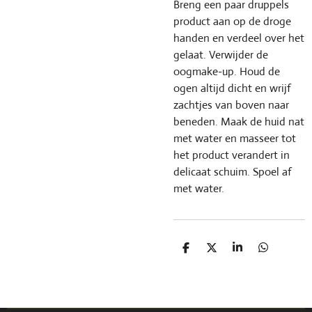
Breng een paar druppels
product aan op de droge
handen en verdeel over het
gelaat. Verwijder de
oogmake-up. Houd de
ogen altijd dicht en wrijf
zachtjes van boven naar
beneden. Maak de huid nat
met water en masseer tot
het product verandert in
delicaat schuim. Spoel af
met water.
D
D
S
D
e
e
h
e
l
e
a
l
e
l
r
e
n
e
n