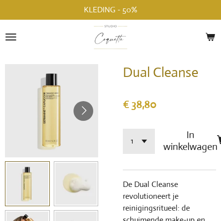
KLEDING - 50%
Ga
direct
naar
de
hoofdinhoud
Dual Cleanse
€ 38,80
In
winkelwagen
De Dual Cleanse
revolutioneert je
reinigingsritueel: de
schuimende make-up en