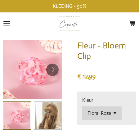
KLEDING - 50%
Ga
direct
naar
de
hoofdinhoud
Fleur - Bloem
Clip
€ 12,99
Kleur