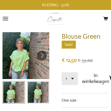
KLEDING - 50%
Ga
direct
naar
de
hoofdinhoud
Blouse Green
Sale!
€ 12,50
€ 39,00
In
winkelwagen
One size