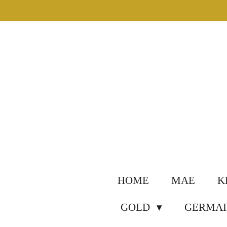
Ga
direct
naar
de
hoofdinhoud
HOME
MAE
K
GOLD
GERMAI