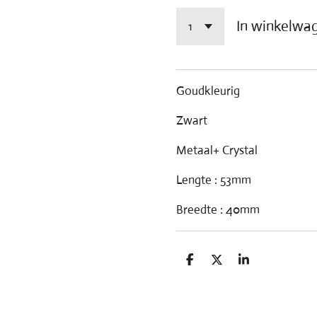
In winkelwa
Goudkleurig
Zwart
Metaal+ Crystal
Lengte : 53mm
Breedte : 40mm
D
D
S
e
e
h
l
e
a
e
l
r
n
e