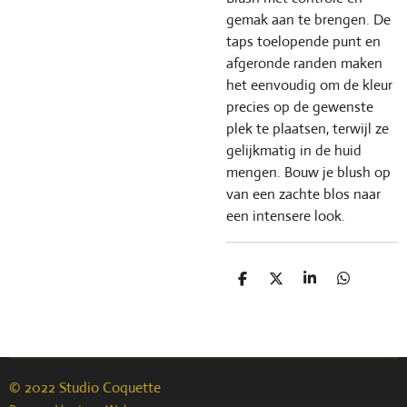
gemak aan te brengen. De
taps toelopende punt en
afgeronde randen maken
het eenvoudig om de kleur
precies op de gewenste
plek te plaatsen, terwijl ze
gelijkmatig in de huid
mengen. Bouw je blush op
van een zachte blos naar
een intensere look.
D
D
S
D
e
e
h
e
l
e
a
l
e
l
r
e
n
e
n
© 2022 Studio Coquette