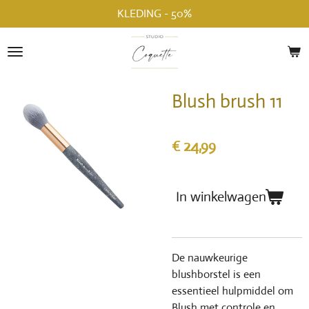
KLEDING - 50%
Ga
direct
naar
de
hoofdinhoud
Blush brush 11
€ 24,99
In winkelwagen
De nauwkeurige
blushborstel is een
essentieel hulpmiddel om
Blush met controle en