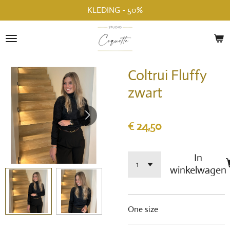
KLEDING - 50%
Ga
direct
naar
de
hoofdinhoud
Coltrui Fluffy
zwart
€ 24,50
In
winkelwagen
One size