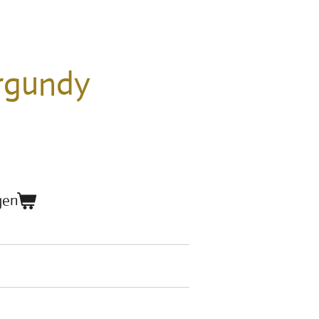
rgundy
gen