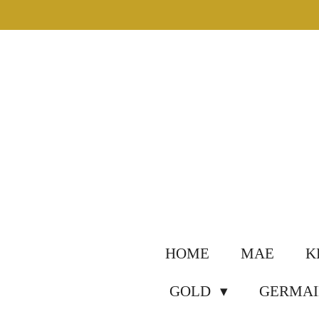
Ga
direct
naar
de
hoofdinhoud
HOME
MAE
K
GOLD
GERMAI