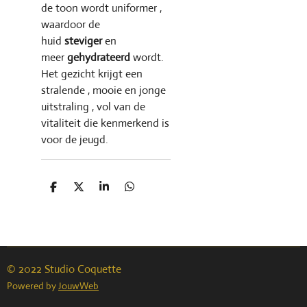
de toon wordt uniformer ,
waardoor de
huid
steviger
en
meer
gehydrateerd
wordt.
Het gezicht krijgt een
stralende , mooie en jonge
uitstraling , vol van de
vitaliteit die kenmerkend is
voor de jeugd.
D
D
S
D
e
e
h
e
l
e
a
l
e
l
r
e
n
e
n
© 2022 Studio Coquette
Powered by
JouwWeb