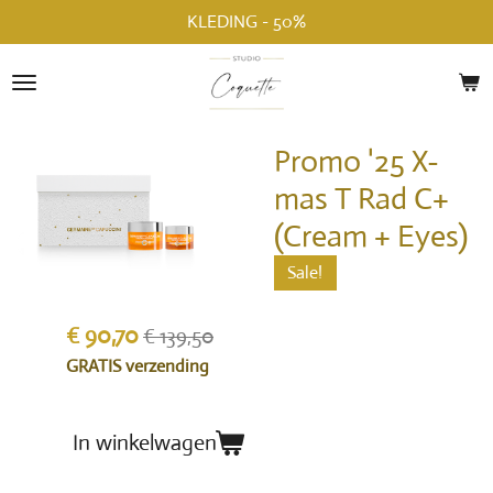
KLEDING - 50%
Ga
direct
naar
de
hoofdinhoud
Promo '25 X-
mas T Rad C+
(Cream + Eyes)
Sale!
€ 90,70
€ 139,50
GRATIS verzending
In winkelwagen