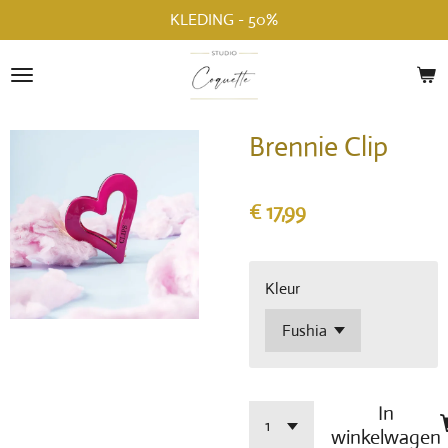
KLEDING - 50%
Ga
direct
naar
de
hoofdinhoud
Brennie Clip
€ 17,99
Kleur
In
winkelwagen