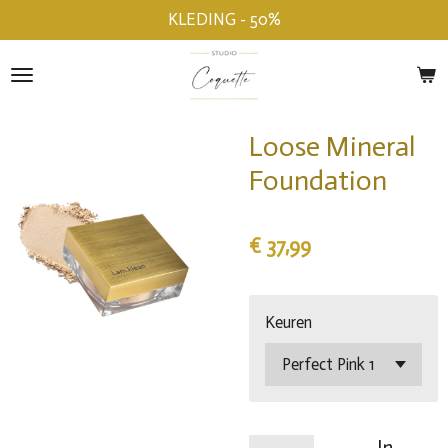
KLEDING - 50%
Ga
direct
naar
de
hoofdinhoud
Loose Mineral
Foundation
€ 37,99
Keuren