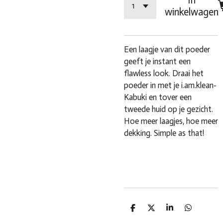
In
winkelwagen
Een laagje van dit poeder
geeft je instant een
flawless look. Draai het
poeder in met je i.am.klean-
Kabuki en tover een
tweede huid op je gezicht.
Hoe meer laagjes, hoe meer
dekking. Simple as that!
D
D
S
D
e
e
h
e